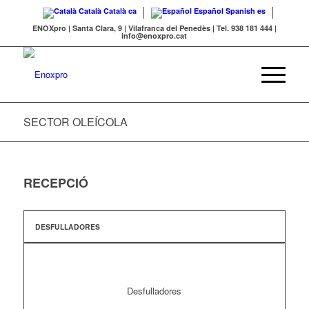
Català
Català
ca
Español
Spanish
es
ENOXpro | Santa Clara, 9 | Vilafranca del Penedès | Tel. 938 181 444 |
info@enoxpro.cat
SECTOR OLEÍCOLA
RECEPCIÓ
DESFULLADORES
Desfulladores